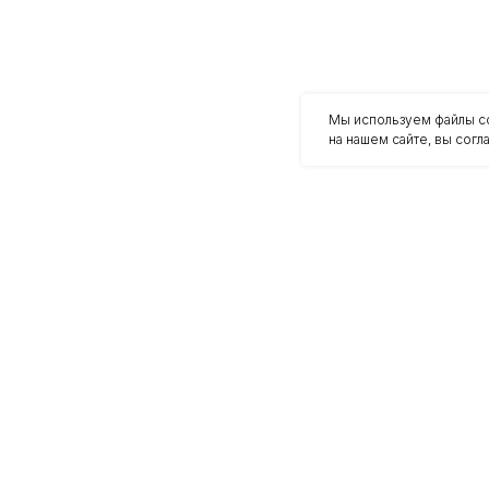
Мы используем файлы co
на нашем сайте, вы сог
ь
ию
еревне»
+7
 в «Мира Деревне»,
вития посёлка, а также ответит