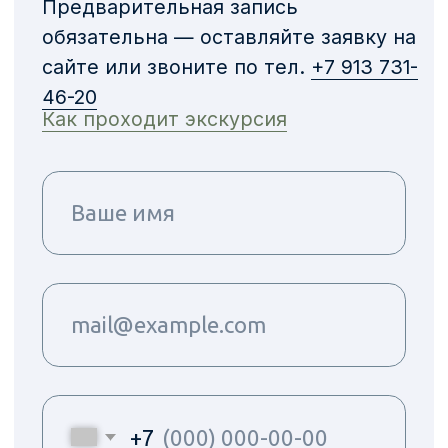
Мира Деревня
События
Расписание
О проекте
событий
Преимущества
Инфраструктура
и коммуникации
Дополнительно
Галерея
Каталог объектов
Отзывы жителей
Купить дом
Новости
Способы покупки
Мы в соц. сетях