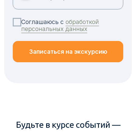
Вопрос-ответ
Проектная
документация
Реквизиты
+7 (913) 731-46-20
Пн-Пт:
9-18
Сб-Вс:
10-18
Политика в отношении обработки персональных данных
Согласие на обработку персональных данных
Правила организации строительства на территории поселка
«Мира Деревня»
Правила добрососедства в поселке «Мира Деревня»
Правила установки забора в «Мира Деревне»
Документы по охране труда
© 2025 ООО «Миргород». Все права защищены.
Информация, размещенная на сайте, не является
публичной офертой.