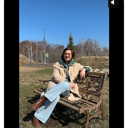
по «Мира Деревне»
Наш сервис-гид расскажет о жизни
в «Мира Деревне», инфраструктуре
и перспективах развития посёлка,
а также ответит на вопросы.
Предварительная запись
обязательна — оставляйте заявку на
сайте или звоните по тел.
+7 913 731-
46-20
Как проходит экскурсия
+7