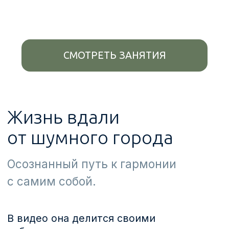
Жизнь вдали
от шумного города
Осознанный путь к гармонии
с самим собой.
В видео она делится своими
наблюдениями о том:
Как переезд загород и смена
обстановки повлияла на ее
профессиональный взгляд
В каких форматах проходит
ее психологическая практика в нашем
посёлке
Об идее проведения «выездных»
практик для глубокой
психологической работы и создания
«мужского психологического клуба»
«Жизнь в «Мира деревне» — это новый