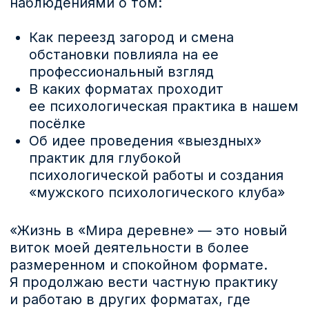
виток моей деятельности в более
размеренном и спокойном формате.
Я продолжаю вести частную практику
и работаю в других форматах, где
коммуницирую с живыми людьми» —
делится Анастасия.
Одно из главных преимуществ для
Анастасии — отсутствие необходимости
выезжать в город. Ее клиенты
с удовольствием приезжают в наш
уединенный посёлок, совмещая
приятное с полезным.
Также Анастасия рассказала нам
об одном из значимых для нее
проектов — психологическом клубе
«пятничный кабачок», встречи которого
проходят в клубном доме нашего
поселка.
Ищите занятия этого мастера в
афише
мероприятий